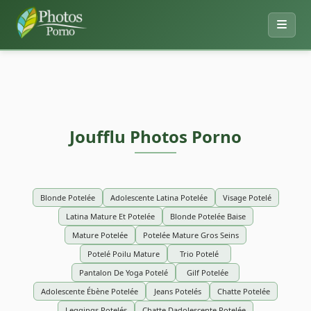
Joufflu Photos Porno
Blonde Potelée
Adolescente Latina Potelée
Visage Potelé
Latina Mature Et Potelée
Blonde Potelée Baise
Mature Potelée
Potelée Mature Gros Seins
Potelé Poilu Mature
Trio Potelé
Pantalon De Yoga Potelé
Gilf Potelée
Adolescente Ébène Potelée
Jeans Potelés
Chatte Potelée
Leggings Potelés
Chatte Dadolescente Potelée