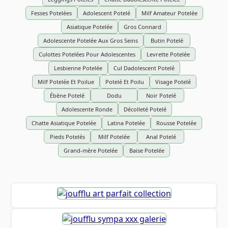
Fesses Potelées
Adolescent Potelé
Milf Amateur Potelée
Asiatique Potelée
Gros Connard
Adolescente Potelée Aux Gros Seins
Butin Potelé
Culottes Potelées Pour Adolescentes
Levrette Potelée
Lesbienne Potelée
Cul Dadolescent Potelé
Milf Potelée Et Poilue
Potelé Et Poilu
Visage Potelé
Ébène Potelé
Dodu
Noir Potelé
Adolescente Ronde
Décolleté Potelé
Chatte Asiatique Potelée
Latina Potelée
Rousse Potelée
Pieds Potelés
Milf Potelée
Anal Potelé
Grand-mère Potelée
Baise Potelée